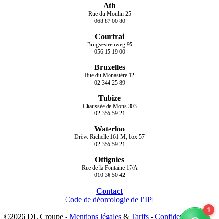
Ath
Rue du Moulin 25
068 87 00 80
Courtrai
Brugsesteenweg 95
056 15 19 00
Bruxelles
Rue du Monastère 12
02 344 25 89
Tubize
Chaussée de Mons 303
02 355 59 21
Waterloo
Drève Richelle 161 M, box 57
02 355 59 21
Ottignies
Rue de la Fontaine 17/A
010 36 50 42
Contact
Code de déontologie de l’IPI
©2026 DL Groupe -
Mentions légales
&
Tarifs
-
Confidentialité
-