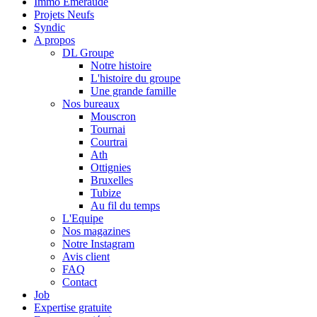
Immo Emeraude
Projets Neufs
Syndic
A propos
DL Groupe
Notre histoire
L'histoire du groupe
Une grande famille
Nos bureaux
Mouscron
Tournai
Courtrai
Ath
Ottignies
Bruxelles
Tubize
Au fil du temps
L'Equipe
Nos magazines
Notre Instagram
Avis client
FAQ
Contact
Job
Expertise gratuite