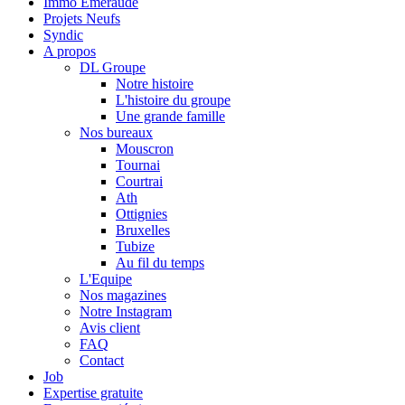
Immo Emeraude
Projets Neufs
Syndic
A propos
DL Groupe
Notre histoire
L'histoire du groupe
Une grande famille
Nos bureaux
Mouscron
Tournai
Courtrai
Ath
Ottignies
Bruxelles
Tubize
Au fil du temps
L'Equipe
Nos magazines
Notre Instagram
Avis client
FAQ
Contact
Job
Expertise gratuite