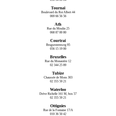
Tournai
Boulevard du Roi Albert 44
069 66 56 56
Ath
Rue du Moulin 25
068 87 00 80
Courtrai
Brugsesteenweg 95
056 15 19 00
Bruxelles
Rue du Monastère 12
02 344 25 89
Tubize
Chaussée de Mons 303
02 355 59 21
Waterloo
Drève Richelle 161 M, box 57
02 355 59 21
Ottignies
Rue de la Fontaine 17/A
010 36 50 42