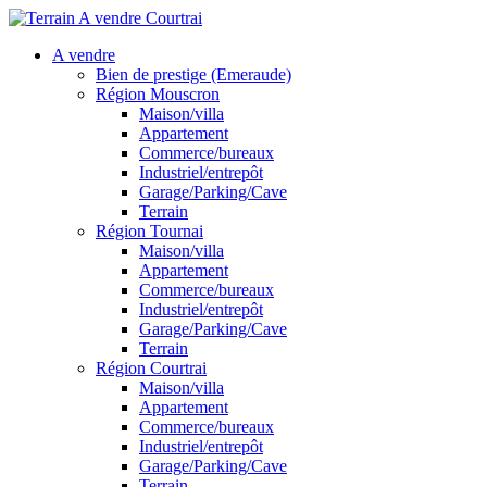
A vendre
Bien de prestige (Emeraude)
Région Mouscron
Maison/villa
Appartement
Commerce/bureaux
Industriel/entrepôt
Garage/Parking/Cave
Terrain
Région Tournai
Maison/villa
Appartement
Commerce/bureaux
Industriel/entrepôt
Garage/Parking/Cave
Terrain
Région Courtrai
Maison/villa
Appartement
Commerce/bureaux
Industriel/entrepôt
Garage/Parking/Cave
Terrain