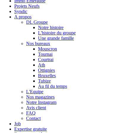
Immo Emeraude
Projets Neufs
Syndic
A propos
DL Groupe
Notre histoire
L'histoire du groupe
Une grande famille
Nos bureaux
Mouscron
Tournai
Courtrai
Ath
Ottignies
Bruxelles
Tubize
Au fil du temps
L'Equipe
Nos magazines
Notre Instagram
Avis client
FAQ
Contact
Job
Expertise gratuite