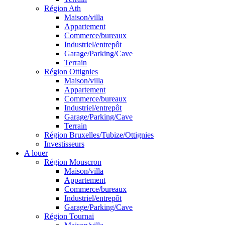
Région Ath
Maison/villa
Appartement
Commerce/bureaux
Industriel/entrepôt
Garage/Parking/Cave
Terrain
Région Ottignies
Maison/villa
Appartement
Commerce/bureaux
Industriel/entrepôt
Garage/Parking/Cave
Terrain
Région Bruxelles/Tubize/Ottignies
Investisseurs
A louer
Région Mouscron
Maison/villa
Appartement
Commerce/bureaux
Industriel/entrepôt
Garage/Parking/Cave
Région Tournai