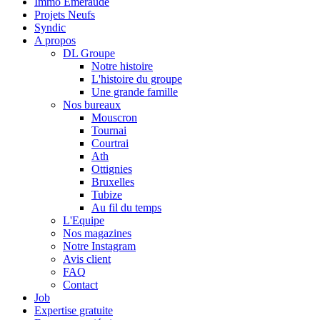
Immo Emeraude
Projets Neufs
Syndic
A propos
DL Groupe
Notre histoire
L'histoire du groupe
Une grande famille
Nos bureaux
Mouscron
Tournai
Courtrai
Ath
Ottignies
Bruxelles
Tubize
Au fil du temps
L'Equipe
Nos magazines
Notre Instagram
Avis client
FAQ
Contact
Job
Expertise gratuite