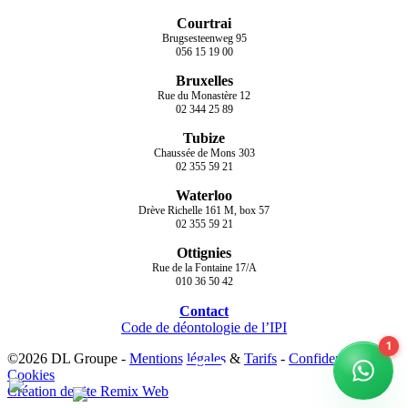
Courtrai
Brugsesteenweg 95
056 15 19 00
Bruxelles
Rue du Monastère 12
02 344 25 89
Tubize
Chaussée de Mons 303
02 355 59 21
Waterloo
Drève Richelle 161 M, box 57
02 355 59 21
Ottignies
Rue de la Fontaine 17/A
010 36 50 42
Contact
Code de déontologie de l’IPI
©2026 DL Groupe -
Mentions légales
&
Tarifs
-
Confidentialité
-
Cookies
Création de site Remix Web