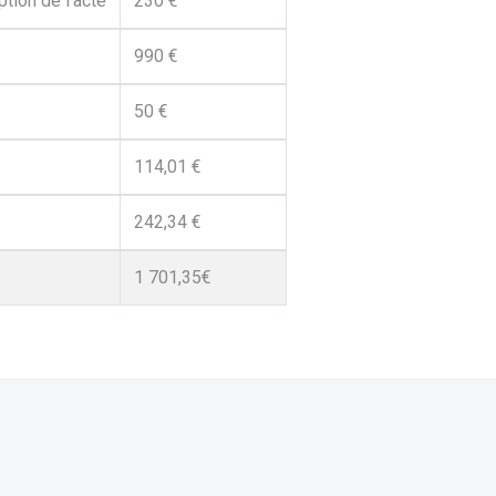
tion de l'acte
230 €
990 €
50 €
114,01 €
242,34 €
1 701,35€