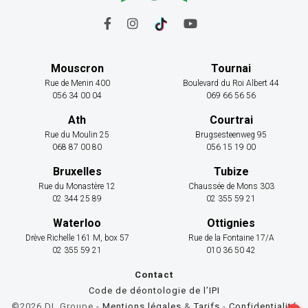
Mouscron
Tournai
Rue de Menin 400
Boulevard du Roi Albert 44
056 34 00 04
069 66 56 56
Ath
Courtrai
Rue du Moulin 25
Brugsesteenweg 95
068 87 00 80
056 15 19 00
Bruxelles
Tubize
Rue du Monastère 12
Chaussée de Mons 303
02 344 25 89
02 355 59 21
Waterloo
Ottignies
Drève Richelle 161 M, box 57
Rue de la Fontaine 17/A
02 355 59 21
010 36 50 42
Contact
Code de déontologie de l’IPI
©2026 DL Groupe -
Mentions légales
&
Tarifs
-
Confidentialité