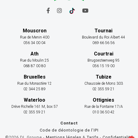
Mouscron
Tournai
Rue de Menin 400
Boulevard du Roi Albert 44
056 34 00 04
069 66 56 56
Ath
Courtrai
Rue du Moulin 25
Brugsesteenweg 95
068 87 00 80
056 15 19 00
Bruxelles
Tubize
Rue du Monastère 12
Chaussée de Mons 303
02 344 25 89
02 355 59 21
Waterloo
Ottignies
Drève Richelle 161 M, box 57
Rue de la Fontaine 17/A
02 355 59 21
010 36 50 42
Contact
Code de déontologie de l’IPI
©2026 DL Groupe -
Mentions légales
&
Tarifs
-
Confidentialité