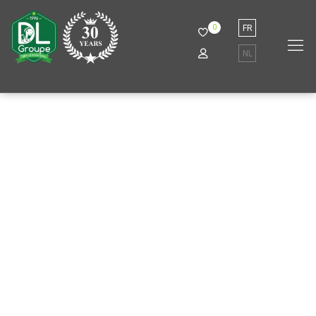
0
FR
NL