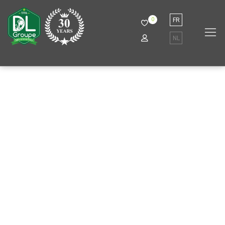
0
FR
NL